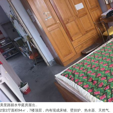
美里路丽水华庭房屋出..
2室2厅面积94㎡，7楼顶层，内有现成床铺、壁挂炉、热水器、天然气、