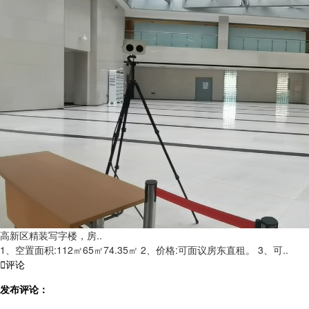
高新区精装写字楼，房..
1、空置面积:112㎡65㎡74.35㎡ 2、价格:可面议房东直租。 3、可..

评论
发布评论：