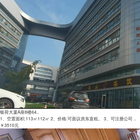
银荷大厦A座8楼64..
1、空置面积:113㎡112㎡ 2、价格:可面议房东直租。 3、可注册公司 ..
￥3510元