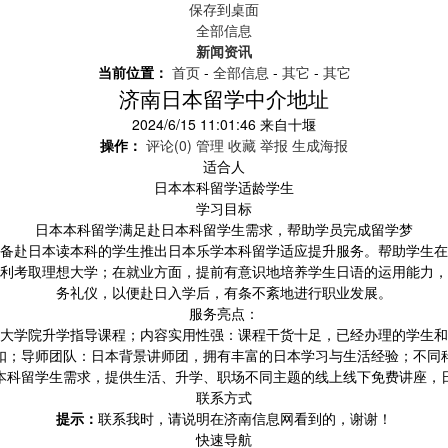
保存到桌面
全部信息
新闻资讯
当前位置：
首页
-
全部信息
-
其它
-
其它
济南日本留学中介地址
2024/6/15 11:01:46
来自
十堰
操作：
评论(0)
管理
收藏
举报
生成海报
适合人
日本本科留学适龄学生
学习目标
日本本科留学满足赴日本科留学生需求，帮助学员完成留学梦
备赴日本读本科的学生推出日本乐学本科留学适应提升服务。帮助学生在
利考取理想大学；在就业方面，提前有意识地培养学生日语的运用能力，
务礼仪，以便赴日入学后，有条不紊地进行职业发展。
服务亮点：
大学院升学指导课程；内容实用性强：课程干货十足，已经办理的学生和
扣；导师团队：日本背景讲师团，拥有丰富的日本学习与生活经验；不同
本科留学生需求，提供生活、升学、职场不同主题的线上线下免费讲座，
联系方式
提示：
联系我时，请说明在济南信息网看到的，谢谢！
快速导航