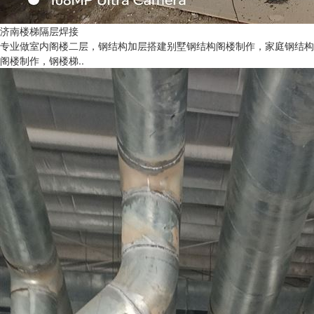
济南楼梯隔层焊接
专业做室内阁楼二层，钢结构加层搭建别墅钢结构阁楼制作，家庭钢结构
阁楼制作，钢楼梯..