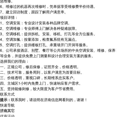
急维修。
6、维修过的机器再次维修时，凭单据享受维修费半价待遇。
7、建立回访制度，跟踪了解用户满意率。
项目详情：
1、空调安装：专业设计安装各种品牌空调。
2、空调维修：专业师傅上门解决各种疑难故障。
3、空调移机：提供拆机、安装、移机、打孔等全方位服务。
4、空调加氟：按量添加，检查氟系统有无漏点。
5、空调打孔：提供楼板打孔、承重墙开门开洞等服务。
6、公司承接酒店、别墅、餐厅等公共场所的中央空调安装、维修、保养
等业务，并提供免费上门测量和设计合理安装方案的服务。
选择我们的理由：
一、正规公司，修后保修，证照齐全，价格透明。
二、技术可靠，服务周到，以客户满意为首要目标。
三、价格透明，重视口碑，长期维系忠实客户。
四、主城区1小时内免费上门，快速响应客户需求。
五、坚持能修则修，较大限度为客户节省费用。
联系方式
提示：
联系我时，请说明在济南信息网看到的，谢谢！
快速导航
济南其它
优惠活动