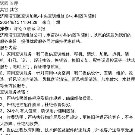
返回
管理
其它 其它
济南济阳区空调加氟-中央空调维修 24小时随叫随到
2024/6/15 11:04:28 来自
十堰
操作：
评论 0
收藏
举报
济南济阳空调维修公司，承诺24小时内随叫随到，以您的满意为我们的
服务宗旨，提供优质服务同时保持优惠价格。
服务内容：
1、家用空调服务：我们提供空调维修、移机、清洗、加氟、拆机、装
机、打孔、设计、焊连接管、换铜管、换旧支架、配空调遥控器等一站式
服务，随时上门，保证维修质量。
2、商用空调服务：针对商用中央空调，我们提供设计、安装、维护、改
造、通风管道内清洗、风机盘管清洗、新风机组清洗、加水放水、水处理
等全方位服务。
空调服务承诺：
1、严格按照维修程序及操作规程，确保维修质量。
2、严格把控配件质量，杜绝假冒伪劣。
3、24小时有人值班，确保用户随叫随修。
4、收费透明，严格执行物价局及公司规定，更换旧件返还给客户，不夸
大故障，杜绝乱收费。
5、提供远程故障判断、技术解答及配件邮递服务，外地客户送修享受加