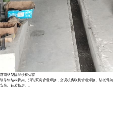
济南钢架隔层楼梯焊接
装修钢结构骨架。消防泵房管道焊接，空调机房联机管道焊接。铝板骨架
安装。轻质板房。..