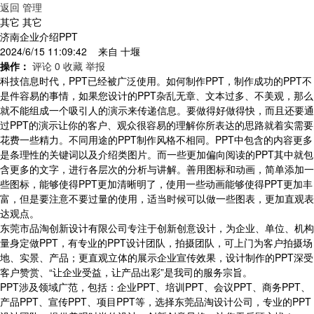
返回
管理
其它 其它
济南企业介绍PPT
2024/6/15 11:09:42 来自
十堰
操作：
评论 0
收藏
举报
科技信息时代，PPT已经被广泛使用。如何制作PPT，制作成功的PPT不
是件容易的事情，如果您设计的PPT杂乱无章、文本过多、不美观，那么
就不能组成一个吸引人的演示来传递信息。要做得好做得快，而且还要通
过PPT的演示让你的客户、观众很容易的理解你所表达的思路就着实需要
花费一些精力。不同用途的PPT制作风格不相同。PPT中包含的内容更多
是条理性的关键词以及介绍类图片。而一些更加偏向阅读的PPT其中就包
含更多的文字，进行各层次的分析与讲解。善用图标和动画，简单添加一
些图标，能够使得PPT更加清晰明了，使用一些动画能够使得PPT更加丰
富，但是要注意不要过量的使用，适当时候可以做一些图表，更加直观表
达观点。
东莞市品淘创新设计有限公司专注于创新创意设计，为企业、单位、机构
量身定做PPT，有专业的PPT设计团队，拍摄团队，可上门为客户拍摄场
地、实景、产品；更直观立体的展示企业宣传效果，设计制作的PPT深受
客户赞赏、“让企业受益，让产品出彩”是我司的服务宗旨。
PPT涉及领域广范，包括：企业PPT、培训PPT、会议PPT、商务PPT、
产品PPT、宣传PPT、项目PPT等，选择东莞品淘设计公司，专业的PPT