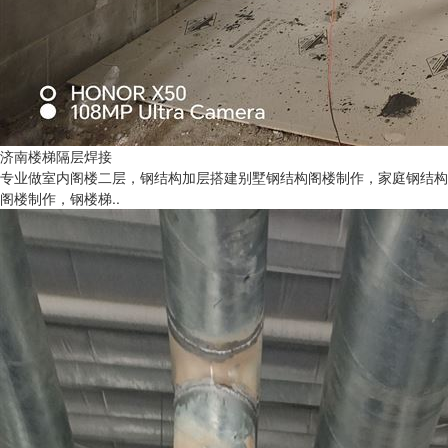
济南楼梯隔层焊接
专业做室内阁楼二层，钢结构加层搭建别墅钢结构阁楼制作，家庭钢结构
阁楼制作，钢楼梯..