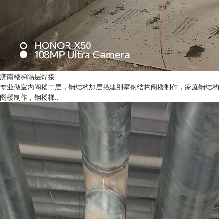
济南楼梯隔层焊接
专业做室内阁楼二层，钢结构加层搭建别墅钢结构阁楼制作，家庭钢结构
阁楼制作，钢楼梯..