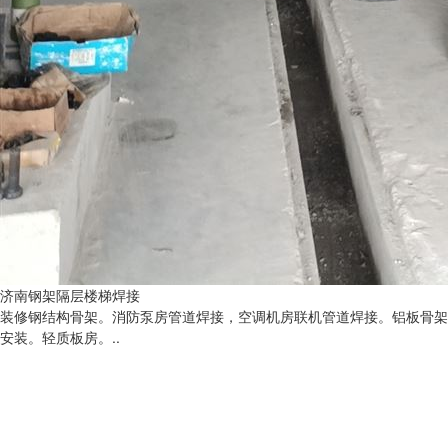
济南钢架隔层楼梯焊接
装修钢结构骨架。消防泵房管道焊接，空调机房联机管道焊接。铝板骨架
安装。轻质板房。..