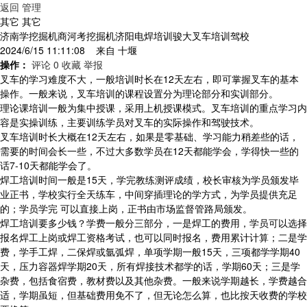
返回
管理
其它 其它
济南学挖掘机商河考挖掘机济阳电焊培训骏大叉车培训驾校
2024/6/15 11:11:08 来自
十堰
操作：
评论 0
收藏
举报
叉车的学习难度不大，一般培训时长在12天左右，即可掌握叉车的基本
操作。一般来说，叉车培训的课程设置分为理论部分和实训部分。
理论课培训一般为集中授课，采用上机授课模式。叉车培训的重点学习内
容是实操训练，主要训练学员对叉车的实际操作和驾驶技术。
叉车培训时长大概在12天左右，如果是零基础、学习能力稍差些的话，
需要的时间会长一些，不过大多数学员在12天都能学会，学得快一些的
话7-10天都能学会了。
焊工培训时间一般是15天，学完教练测评成绩，校长审核为学员颁发毕
业正书，学校实行全天练车，中间穿插理论的学方式，为学员提供充足
的；学员学完 可以直接上岗，正书由市场监督管路局颁发。
焊工培训要多少钱？学费一般分三部分，一是焊工的费用，学员可以选择
报名焊工上岗或焊工资格考试，也可以同时报名，费用累计计算；二是学
费，学手工焊，二保焊或氩弧焊，单项学期一般15天，三项都学学期40
天，压力容器焊学期20天，所有焊接技术都学的话，学期60天；三是学
杂费，包括食宿费，教材费以及其他杂费。一般来说学期越长，学费越合
适，学期虽短，但基础费用免不了，但无论怎么算，也比按天收费的学校