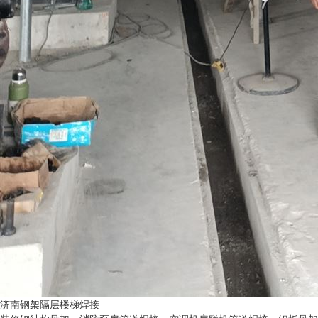
济南钢架隔层楼梯焊接