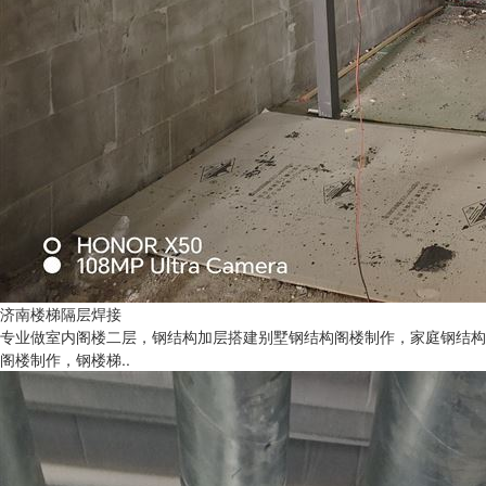
济南楼梯隔层焊接
专业做室内阁楼二层，钢结构加层搭建别墅钢结构阁楼制作，家庭钢结构
阁楼制作，钢楼梯..