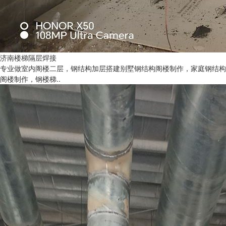
济南楼梯隔层焊接
专业做室内阁楼二层，钢结构加层搭建别墅钢结构阁楼制作，家庭钢结构
阁楼制作，钢楼梯..