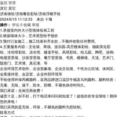
返回
管理
其它 其它
济南墙绘/济南餐饮彩绘/济南浮雕手绘
2024/6/15 11:12:33 来自
十堰
操作：
评论 0
收藏
举报
1.承接室内外大小型墙体绘画工程
2.根据墙体大小，艺术类型给予报价
3.预付订金施工，施工结束补齐全款，不额外收取任何费用。
4.主要服务内容：文化墙、商场、游乐园-高空楼体彩绘、烟囱美化彩
绘、冷却塔彩绘、凉水塔、隧道手绘、风塔彩绘、幼儿园、网吧、涂鸦-
电视背景墙、沙发背景墙、餐厅背景墙、书房、楼梯墙、天顶、艺术门、
隐形门、艺术漆、真石漆、等
企业环境艺术创作、企业形象墙、企业文化墙、个性办公区域、休闲区、
会客接待室、会议室、企业外部环境等
手绘使用环保丙烯颜料，采用品牌进口温莎牛顿及马利颜料。颜料特质：
无毒、无味、速干、防水、防晒、不褪色保存时间久。
我们承诺：先画完再收费！
诚意十足，好不好，打个电话来问问就知道了！超低价的专业墙绘！期待
您的来电！
我们采用的是无味，环保，不褪色的颜料为您绘制。
联系方式