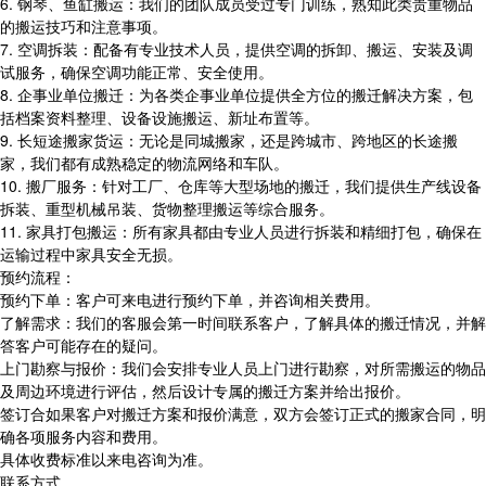
6. 钢琴、鱼缸搬运：我们的团队成员受过专门训练，熟知此类贵重物品
的搬运技巧和注意事项。
7. 空调拆装：配备有专业技术人员，提供空调的拆卸、搬运、安装及调
试服务，确保空调功能正常、安全使用。
8. 企事业单位搬迁：为各类企事业单位提供全方位的搬迁解决方案，包
括档案资料整理、设备设施搬运、新址布置等。
9. 长短途搬家货运：无论是同城搬家，还是跨城市、跨地区的长途搬
家，我们都有成熟稳定的物流网络和车队。
10. 搬厂服务：针对工厂、仓库等大型场地的搬迁，我们提供生产线设备
拆装、重型机械吊装、货物整理搬运等综合服务。
11. 家具打包搬运：所有家具都由专业人员进行拆装和精细打包，确保在
运输过程中家具安全无损。
预约流程：
预约下单：客户可来电进行预约下单，并咨询相关费用。
了解需求：我们的客服会第一时间联系客户，了解具体的搬迁情况，并解
答客户可能存在的疑问。
上门勘察与报价：我们会安排专业人员上门进行勘察，对所需搬运的物品
及周边环境进行评估，然后设计专属的搬迁方案并给出报价。
签订合如果客户对搬迁方案和报价满意，双方会签订正式的搬家合同，明
确各项服务内容和费用。
具体收费标准以来电咨询为准。
联系方式