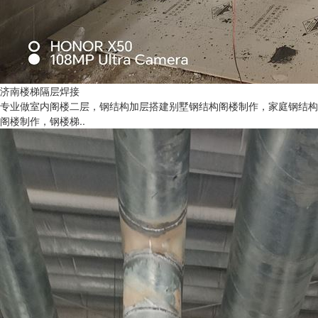
济南楼梯隔层焊接
专业做室内阁楼二层，钢结构加层搭建别墅钢结构阁楼制作，家庭钢结构
阁楼制作，钢楼梯..