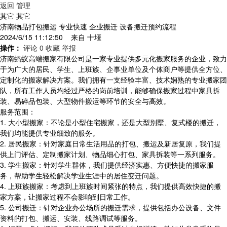
返回
管理
其它 其它
济南物品打包搬运 专业快速 企业搬迁 设备搬迁预约流程
2024/6/15 11:12:50 来自
十堰
操作：
评论 0
收藏
举报
济南蚂蚁高端搬家有限公司是一家专业提供多元化搬家服务的企业，致力
于为广大的居民、学生、上班族、企事业单位及个体商户等提供全方位、
定制化的搬家解决方案。我们拥有一支经验丰富、技术娴熟的专业搬家团
队，所有工作人员均经过严格的岗前培训，能够确保搬家过程中家具拆
装、易碎品包装、大型物件搬运等环节的安全与高效。
服务范围：
1. 大小型搬家：不论是小型住宅搬家，还是大型别墅、复式楼的搬迁，
我们均能提供专业细致的服务。
2. 居民搬家：针对家庭日常生活用品的打包、搬运及新居复原，我们提
供上门评估、定制搬家计划、物品细心打包、家具拆装等一系列服务。
3. 学生搬家：针对学生群体，我们提供经济实惠、方便快捷的搬家服
务，帮助学生轻松解决学业生涯中的居住变迁问题。
4. 上班族搬家：考虑到上班族时间紧张的特点，我们提供高效快捷的搬
家方案，让搬家过程不会影响到日常工作。
5. 公司搬迁：针对企业办公场所的搬迁需求，提供包括办公设备、文件
资料的打包、搬运、安装、线路调试等服务。