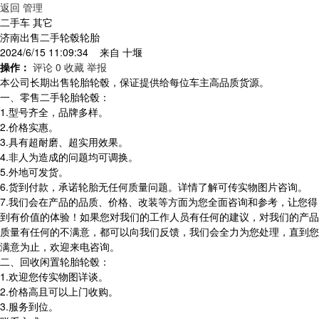
返回
管理
二手车 其它
济南出售二手轮毂轮胎
2024/6/15 11:09:34 来自
十堰
操作：
评论 0
收藏
举报
本公司长期出售轮胎轮毂，保证提供给每位车主高品质货源。
一、零售二手轮胎轮毂：
1.型号齐全，品牌多样。
2.价格实惠。
3.具有超耐磨、超实用效果。
4.非人为造成的问题均可调换。
5.外地可发货。
6.货到付款，承诺轮胎无任何质量问题。详情了解可传实物图片咨询。
7.我们会在产品的品质、价格、改装等方面为您全面咨询和参考，让您得
到有价值的体验！如果您对我们的工作人员有任何的建议，对我们的产品
质量有任何的不满意，都可以向我们反馈，我们会全力为您处理，直到您
满意为止，欢迎来电咨询。
二、回收闲置轮胎轮毂：
1.欢迎您传实物图详谈。
2.价格高且可以上门收购。
3.服务到位。