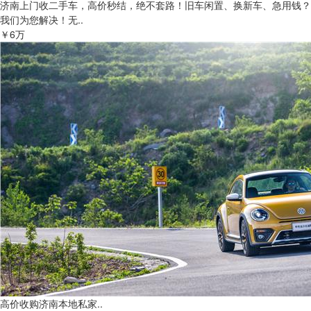
济南上门收二手车，高价秒结，绝不套路！旧车闲置、换新车、急用钱？
我们为您解决！无..
￥6万
高价收购济南本地私家..