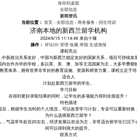
保存到桌面
全部信息
新闻资讯
当前位置：
首页
-
全部信息
-
商务服务
-
招生培训
济南本地的新西兰留学机构
2024/6/15 11:14:46
来自
十堰
操作：
评论(0)
管理
收藏
举报
生成海报
课程亮点
1.中新政治关系友好，中国与新西兰稳定友好的国家关系，项目可持续发
前国内合作办学的学校，多以英、美、澳、加等主流国家为主，大多学费都
式教育体系，拥有世界非常好的教育设施、资源和师资力量，课程立足于
适合人
计划赴新西兰留学的学生。
学习目标
在得到更好录取结果的同时，让学生的多项能力得到全面提升！
特色描述
程后，根据学生当时的个人情况，可以改变学习计划，专业可以重新转换
为什么选择新西兰留学？
人，气温常年处在20左右，经济发展以农业为主，非常适合留学生们沉下
间可以得到很大的提升。
联系方式