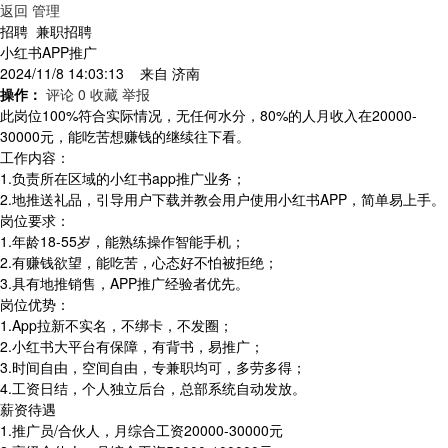
返回
管理
招聘 兼职招聘
小红书APP推广
2024/11/8 14:03:13 来自
济南
操作：
评论 0
收藏
举报
此岗位100%符合实际情况，无任何水分，80%的人月收入在20000-
30000元，能吃苦想赚钱的继续往下看。
工作内容：
1.负责所在区域的小红书app推广业务；
2.地推送礼品，引导用户下载并教会用户使用小红书APP，简单易上手。
岗位要求：
1.年龄18-55岁，能熟练操作智能手机；
2.有赚钱欲望，能吃苦，心态好不怕被拒绝；
3.具有地推销售，APP推广经验者优先。
岗位优势：
1.App拉新不实名，不绑卡，不发圈；
2.小红书大平台有保障，有背书，易推广；
3.时间自由，空间自由，专兼职均可，多劳多得；
4.工资日结，个人独立后台，总部系统自动发放。
薪资待遇
1.推广员/合伙人，月综合工资20000-30000元