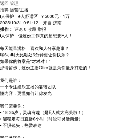
返回
管理
招聘 运营/主播
i人保护！e人舒适区
￥5000元 - 1万
2025/10/31 0:51:12 来自
济南
操作：
评论 0
收藏
举报
i人保护！但这份工作真的超想要E人！
每天能量满格，喜欢和人分享趣事？
聊6小时天比独处6分钟更让你快乐？
如果你的答案是“对对对！”
那请留步，这份主播Offer就是为你量身打造的！
我们是谁：
一个专注娱乐直播的靠谱团队
懂内容，更懂如何让你发光
我们需要你：
• 18-35岁，灵魂有趣（是E人就太完美啦！）
• 能稳定每日直播6小时（时段可灵活商量）
• 不惧镜头，热爱表达
我们承诺你：