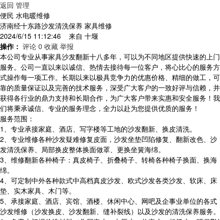
返回
管理
便民 水电暖维修
济南经十东路沙发清洗保养 家具维修
2024/6/15 11:12:46 来自
十堰
操作：
评论 0
收藏
举报
本公司专业从事家具沙发翻新十八多年，可以为不同地区提供快速的上门
服务。公司一直以来以诚信、热情去接待每一位客户，将心比心的服务方
式操作每一项工作。长期以来以极具竞争力的优惠价格、精细的做工，可
靠的质量保证以及完善的技术服务，深受广大客户的一致好评与信赖，并
获得各行业的鼎力支持和长期合作，为广大客户带来实惠和安全服务！我
们将秉承诚信、专业的服务理念，全力以赴为您提供优质的服务！
服务范围：
1、专业承接家庭、酒店、写字楼等工地的沙发翻新、换皮清洗。
2、专业维修各种沙发疑难修复皮面，沙发坐垫凹陷修复、翻新改色、沙
发清洗保养、局部换皮整体换面做罩、更换坐簧海绵。
3、维修翻新各种椅子：真皮椅子、折叠椅子、转椅各种椅子换面、换海
绵。
4、可定制中外各种款式中高档真皮沙发、欧式沙发各类沙发、软床、床
垫、实木家具、木门等。
5、承接家庭、酒店、宾馆、酒楼、休闲中心、网吧及企事业单位的各式
沙发维修（沙发换皮、沙发翻新、缝补裂线）以及沙发的清洗保养服务。